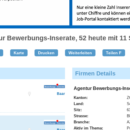
r Bewerbungs-Inserate, 52 heute mit 11 
Karte
Drucken
Weiterleiten
Teilen F
Firmen Details
Agentur Bewerbungs-Inse
Baar
Kanton:
Z
Land:
S
Sitz:
6
Strasse:
B
Branche:
A
Aktiv im Thema:
P