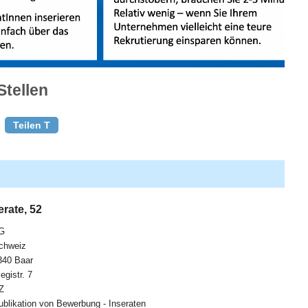
Stellen
Teilen T
rate, 52
G
chweiz
340 Baar
legistr. 7
Z
ublikation von Bewerbung - Inseraten