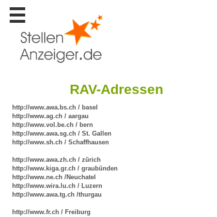
Stellen
finden
Stellen
inserieren
Personalberatungen
RAV-Adressen
Personalberatungen
Tipp's
http://www.awa.bs.ch / basel
WERBUNG
http://www.ag.ch / aargau
publizieren
http://www.vol.be.ch / bern
http://www.awa.sg.ch / St. Gallen
JOB-
http://www.sh.ch / Schaffhausen
App's
http://www.awa.zh.ch / zürich
Lehrstellen
http://www.kiga.gr.ch / graubünden
finden
http://www.ne.ch /Neuchatel
http://www.wira.lu.ch / Luzern
Lehrstellen
gratis
http://www.awa.tg.ch /thurgau
inserieren
http://www.fr.ch / Freiburg