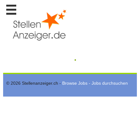
Stellen
finden
Stellen
inserieren
Personalberatungen
.
Personalberatungen
Tipp's
WERBUNG
publizieren
© 2026 Stellenanzeiger.ch -
Browse Jobs - Jobs durchsuchen
JOB-
App's
Lehrstellen
finden
Lehrstellen
gratis
inserieren