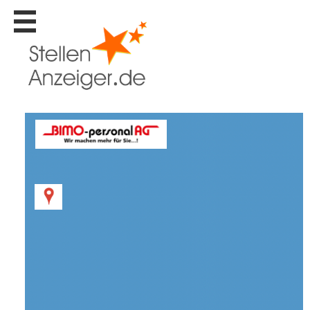
Stellen
finden
Stellen
inserieren
Personalberatungen
Personalberatungen
Tipp's
WERBUNG
publizieren
JOB-
App's
Lehrstellen
finden
Lehrstellen
gratis
inserieren