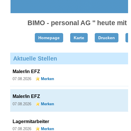
BIMO - personal AG '' heute mit 
Homepage
Karte
Drucken
T
Aktuelle Stellen
Maler/in EFZ
07.08.2026
Merken
Maler/in EFZ
07.08.2026
Merken
Lagermitarbeiter
07.08.2026
Merken