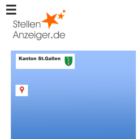
Stellen
finden
Stellen
inserieren
Personalberatungen
Personalberatungen
Tipp's
WERBUNG
publizieren
JOB-
App's
Lehrstellen
finden
Lehrstellen
gratis
inserieren