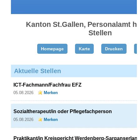
Kanton St.Gallen, Personalamt he
Stellen
Homepage
Karte
Drucken
T
Aktuelle Stellen
ICT-Fachmann/Fachfrau EFZ
05.08.2026
Merken
Sozialtherapeut/in oder Pflegefachperson
05.08.2026
Merken
Praktikant/in Kreisgericht Werdenberg-Sarganserlan