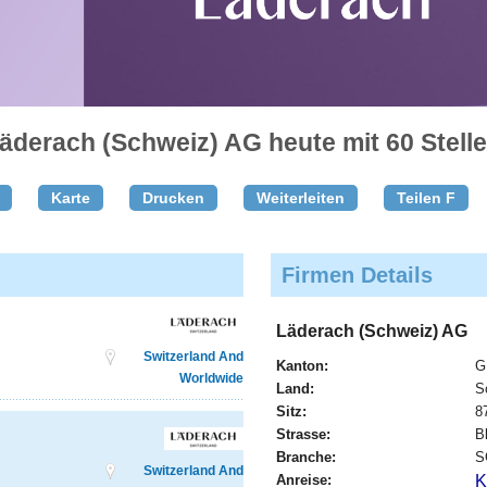
äderach (Schweiz) AG heute mit 60 Stell
Karte
Drucken
Weiterleiten
Teilen F
Firmen Details
Läderach (Schweiz) AG
Switzerland And
Kanton:
G
Worldwide
Land:
S
Sitz:
8
Strasse:
B
Branche:
S
Switzerland And
Anreise:
K