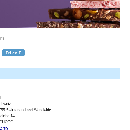
en
Teilen T
L
chweiz
755 Switzerland and Worldwide
leiche 14
CHOGGI
arte