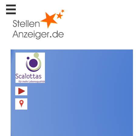
Stellen
finden
Stellen
inserieren
Personalberatungen
Personalberatungen
Tipp's
WERBUNG
publizieren
JOB-
App's
Lehrstellen
finden
Lehrstellen
gratis
inserieren