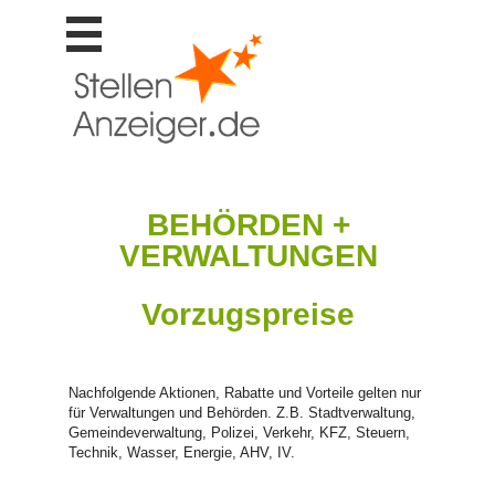
Stellen
finden
Stellen
inserieren
Personalberatungen
Personalberatungen
BEHÖRDEN +
Tipp's
VERWALTUNGEN
WERBUNG
publizieren
Vorzugspreise
JOB-
App's
Lehrstellen
finden
Nachfolgende Aktionen, Rabatte und Vorteile gelten nur
für Verwaltungen und Behörden. Z.B. Stadtverwaltung,
Lehrstellen
Gemeindeverwaltung, Polizei, Verkehr, KFZ, Steuern,
gratis
Technik, Wasser, Energie, AHV, IV.
inserieren