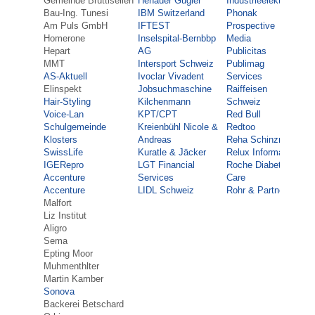
Gemeinde Brüttisellen
Henauer Gugler
Industrieelektronik
Te
Bau-Ing. Tunesi
IBM Switzerland
Phonak
Ne
Am Puls GmbH
IFTEST
Prospective
Top
Homerone
Inselspital-Bernbbp
Media
Tra
Hepart
AG
Publicitas
Uni
MMT
Intersport Schweiz
Publimag
St.
AS-Aktuell
Ivoclar Vivadent
Services
upd
Elinspekt
Jobsuchmaschine
Raiffeisen
V-
Hair-Styling
Kilchenmann
Schweiz
Ve
Voice-Lan
KPT/CPT
Red Bull
Zür
Schulgemeinde
Kreienbühl Nicole &
Redtoo
Vic
Klosters
Andreas
Reha Schinznach
Vit
SwissLife
Kuratle & Jäcker
Relux Informatik
Wa
IGE
Repro
LGT Financial
Roche Diabetes
We
Accenture
Services
Care
Per
Accenture
LIDL Schweiz
Rohr & Partner
ZF 
Malfort
Ph
Liz Institut
Aligro
Sema
Epting Moor
Muhmenthlter
Martin Kamber
Sonova
Backerei Betschard