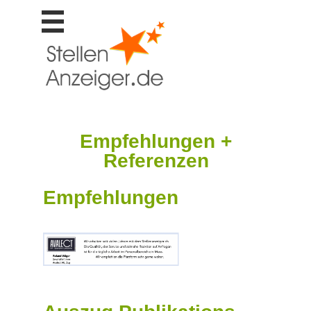
Stellen
finden
Stellen
inserieren
Personalberatungen
Personalberatungen
Empfehlungen +
Tipp's
Referenzen
WERBUNG
publizieren
Empfehlungen
JOB-
App's
Lehrstellen
finden
Lehrstellen
gratis
inserieren