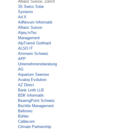
Allianz Suisse, Zürich
3S Swiss Solar
Systems
Ad.X
AdNovum Informatik
Allianz Suisse
Alpiq InTec
Management
AlpTransit Gotthard
ALSO IT
Ammann Schweiz
APP
Unternehmensberatung
AG
Aquarium Seerose
Avaloq Evolution
AZ Direct
Bank Linth LLB
BDK Informatik
BearingPoint Schweiz
Bechtle Management
Beltronic
Bühler
Cablecom
Climate Partnership