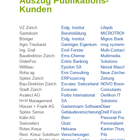
Auszug Publikations-
Kunden
VZ Zürich
Eidg. Institut
Lifejob
Sen
Santokom
Berufsbildung
MICROTRONIC
Se
Böniger
Eidg. Institut
Migros Bank
Ebn
Agro Treuhand
Geistiges Eigentum
msg systems
Soc
Ing. Graf
Emil Forster
Multi-Contact
Ba
Baudirektion Zürich
Ems-Chemie
Multimedia
Spu
OrderFox
Entris Banking
Solutions
Eng
Willibau
Epsilon SA
Nestal Maschinen
SR
Roha ag
Erni Consulting
Neue Zürcher
Sti
Spitex Zürich
ERPsourcing
Zeitung
Lan
Bau-Direktion Zürich
Escatec Switzerland
NOVO Business
Kie
Stadt Zürich
Evocean
Consutants
St
Avalect AG
Forbo International
Oerlikon IT
Stö
H+H Management
SA
Solutions
Sut
Hüsser + Frank AG
Gartenmann Software
Olaer
Su
Spitex Sense
Gebäudeversicherung
Orell Füssli
Sy
Kälin AG
Bern
Personal Poda
Swi
Swisselect
Glutz
Personalamt
Ltd
Rotes Kreuz
Helsana
Kanton Thurgau
Sw
Rest. Kreuz Solothurn
Versicherungen
Pilz
Sw