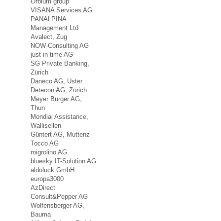
Orbium group
VISANA Services AG
PANALPINA
Management Ltd
Avalect, Zug
NOW-Consulting AG
just-in-time AG
SG Private Banking,
Zürich
Daneco AG, Uster
Detecon AG, Zürich
Meyer Burger AG,
Thun
Mondial Assistance,
Wallisellen
Güntert AG, Muttenz
Tocco AG
migrolino AG
bluesky IT-Solution AG
aldoluck GmbH
europa3000
AzDirect
Consult&Pepper AG
Wolfensberger AG,
Bauma