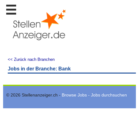
Stellen
finden
Stellen
inserieren
Personalberatungen
Personalberatungen
<< Zurück nach Branchen
Tipp's
Jobs in der Branche: Bank
WERBUNG
publizieren
JOB-
App's
© 2026 Stellenanzeiger.ch -
Browse Jobs - Jobs durchsuchen
Lehrstellen
finden
Lehrstellen
gratis
inserieren