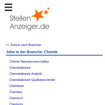
Stellen
finden
Stellen
inserieren
Personalberatungen
Personalberatungen
<< Zurück nach Branchen
Tipp's
Jobs in der Branche: Chemie
WERBUNG
publizieren
Chemie Naturwissenschaften
JOB-
Chemielaborant
App's
Chemielaborant Analytik
Lehrstellen
Chemielaborant Qualitätskontrolle
finden
Chemikant
Lehrstellen
Chemiker
gratis
inserieren
Chemisch
Chemistry